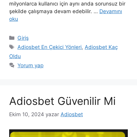
milyonlarca kullanıcı için aynı anda sorunsuz bir
şekilde çalışmaya devam edebilir. …
Devamını
oku
Kategoriler
Giriş
Etiketler
Adiosbet En Çekici Yönleri
,
Adiosbet Kaç
Oldu
Yorum yap
Adiosbet Güvenilir Mi
Ekim 10, 2024
yazar
Adiosbet