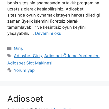
bahis sitesinin aşamasında ortaklık programına
ücretsiz olarak katılabilirsiniz. Adiosbet
sitesinde oyun oynamak isteyen herkes dilediği
zaman üyelik işlemini ücretsiz olarak
tamamlayabilir ve kesintisiz oyun keyfini
yaşayabilir. …
Devamını oku
Kategoriler
Giriş
Etiketler
Adiosbet Giriş
,
Adiosbet Ödeme Yöntemleri
,
Adiosbet Slot Makinesi
Yorum yap
Adiosbet