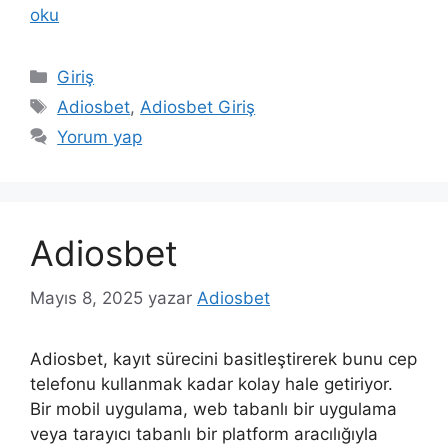
oku
Kategoriler
Giriş
Etiketler
Adiosbet
,
Adiosbet Giriş
Yorum yap
Adiosbet
Mayıs 8, 2025
yazar
Adiosbet
Adiosbet, kayıt sürecini basitleştirerek bunu cep
telefonu kullanmak kadar kolay hale getiriyor.
Bir mobil uygulama, web tabanlı bir uygulama
veya tarayıcı tabanlı bir platform aracılığıyla