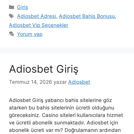
Kategoriler
Giriş
Etiketler
Adiosbet Adresi
,
Adiosbet Bahis Bonusu
,
Adiosbet Vip Seçenekler
Yorum yap
Adiosbet Giriş
Temmuz 14, 2026
yazar
Adiosbet
Adiosbet Giriş yabancı bahis sitelerine göz
atarken bu bahis sitelerinin ücretli olduğunu
göreceksiniz. Casino siteleri kullanıcılara hizmet
ve ücretli abonelik sunmaktadır. Adiosbet için
abonelik ücreti var mı? Doğrulamanın ardından