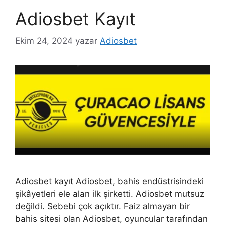
Adiosbet Kayıt
Ekim 24, 2024
yazar
Adiosbet
Adiosbet kayıt Adiosbet, bahis endüstrisindeki
şikâyetleri ele alan ilk şirketti. Adiosbet mutsuz
değildi. Sebebi çok açıktır. Faiz almayan bir
bahis sitesi olan Adiosbet, oyuncular tarafından