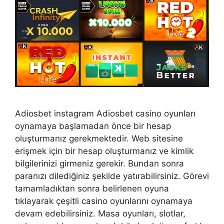
Adiosbet instagram Adiosbet casino oyunları
oynamaya başlamadan önce bir hesap
oluşturmanız gerekmektedir. Web sitesine
erişmek için bir hesap oluşturmanız ve kimlik
bilgilerinizi girmeniz gerekir. Bundan sonra
paranızı dilediğiniz şekilde yatırabilirsiniz. Görevi
tamamladıktan sonra belirlenen oyuna
tıklayarak çeşitli casino oyunlarını oynamaya
devam edebilirsiniz. Masa oyunları, slotlar,