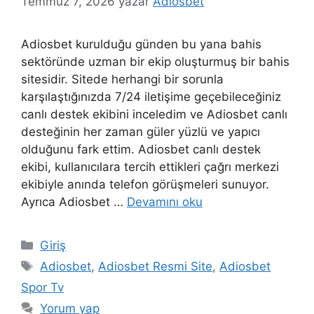
Temmuz 7, 2026
yazar
Adiosbet
Adiosbet kurulduğu günden bu yana bahis
sektöründe uzman bir ekip oluşturmuş bir bahis
sitesidir. Sitede herhangi bir sorunla
karşılaştığınızda 7/24 iletişime geçebileceğiniz
canlı destek ekibini inceledim ve Adiosbet canlı
desteğinin her zaman güler yüzlü ve yapıcı
olduğunu fark ettim. Adiosbet canlı destek
ekibi, kullanıcılara tercih ettikleri çağrı merkezi
ekibiyle anında telefon görüşmeleri sunuyor.
Ayrıca Adiosbet …
Devamını oku
Kategoriler
Giriş
Etiketler
Adiosbet
,
Adiosbet Resmi Site
,
Adiosbet
Spor Tv
Yorum yap