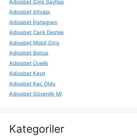
Adiosbet Giriş Sayfası
Adiosbet Altyapı
Adiosbet İnstagram
Adiosbet Canlı Destek
Adiosbet Mobil Giriş
Adiosbet Bonus
Adiosbet Üyelik
Adiosbet Kayıt
Adiosbet Kaç Oldu
Adiosbet Güvenilir Mi
Kategoriler