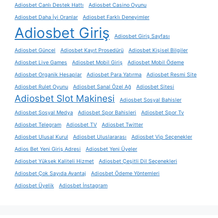
Adiosbet Canlı Destek Hattı
Adiosbet Casino Oyunu
Adiosbet Daha İyi Oranlar
Adiosbet Farklı Deneyimler
Adiosbet Giriş
Adiosbet Giriş Sayfası
Adiosbet Güncel
Adiosbet Kayıt Prosedürü
Adiosbet Kişisel Bilgiler
Adiosbet Live Games
Adiosbet Mobil Giriş
Adiosbet Mobil Ödeme
Adiosbet Organik Hesaplar
Adiosbet Para Yatırma
Adiosbet Resmi Site
Adiosbet Rulet Oyunu
Adiosbet Sanal Özel Ağ
Adiosbet Sitesi
Adiosbet Slot Makinesi
Adiosbet Sosyal Bahisler
Adiosbet Sosyal Medya
Adiosbet Spor Bahisleri
Adiosbet Spor Tv
Adiosbet Telegram
Adiosbet TV
Adiosbet Twitter
Adiosbet Ulusal Kurul
Adiosbet Uluslararası
Adiosbet Vip Seçenekler
Adios Bet Yeni Giriş Adresi
Adiosbet Yeni Üyeler
Adiosbet Yüksek Kaliteli Hizmet
Adiosbet Çeşitli Dil Seçenekleri
Adiosbet Çok Sayıda Avantaj
Adiosbet Ödeme Yöntemleri
Adiosbet Üyelik
Adiosbet İnstagram