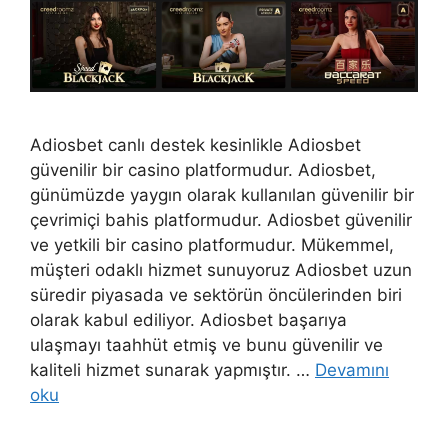
Adiosbet canlı destek kesinlikle Adiosbet
güvenilir bir casino platformudur. Adiosbet,
günümüzde yaygın olarak kullanılan güvenilir bir
çevrimiçi bahis platformudur. Adiosbet güvenilir
ve yetkili bir casino platformudur. Mükemmel,
müşteri odaklı hizmet sunuyoruz Adiosbet uzun
süredir piyasada ve sektörün öncülerinden biri
olarak kabul ediliyor. Adiosbet başarıya
ulaşmayı taahhüt etmiş ve bunu güvenilir ve
kaliteli hizmet sunarak yapmıştır. …
Devamını
oku