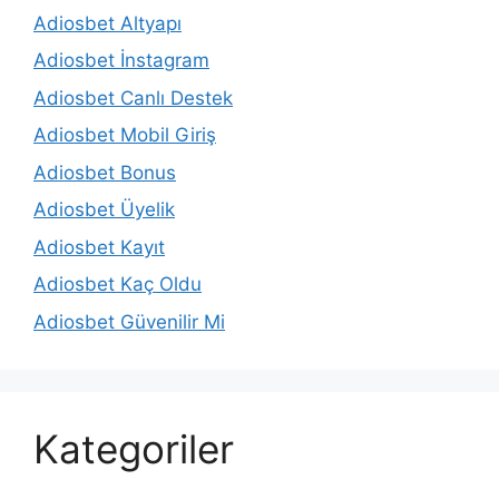
Adiosbet Altyapı
Adiosbet İnstagram
Adiosbet Canlı Destek
Adiosbet Mobil Giriş
Adiosbet Bonus
Adiosbet Üyelik
Adiosbet Kayıt
Adiosbet Kaç Oldu
Adiosbet Güvenilir Mi
Kategoriler