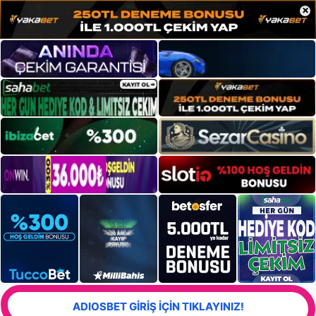
×
ADIOSBET GİRİŞ İÇİN TIKLAYINIZ!