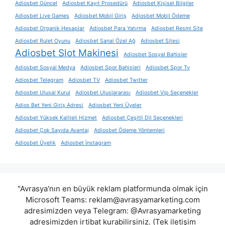
Adiosbet Güncel
Adiosbet Kayıt Prosedürü
Adiosbet Kişisel Bilgiler
Adiosbet Live Games
Adiosbet Mobil Giriş
Adiosbet Mobil Ödeme
Adiosbet Organik Hesaplar
Adiosbet Para Yatırma
Adiosbet Resmi Site
Adiosbet Rulet Oyunu
Adiosbet Sanal Özel Ağ
Adiosbet Sitesi
Adiosbet Slot Makinesi
Adiosbet Sosyal Bahisler
Adiosbet Sosyal Medya
Adiosbet Spor Bahisleri
Adiosbet Spor Tv
Adiosbet Telegram
Adiosbet TV
Adiosbet Twitter
Adiosbet Ulusal Kurul
Adiosbet Uluslararası
Adiosbet Vip Seçenekler
Adios Bet Yeni Giriş Adresi
Adiosbet Yeni Üyeler
Adiosbet Yüksek Kaliteli Hizmet
Adiosbet Çeşitli Dil Seçenekleri
Adiosbet Çok Sayıda Avantaj
Adiosbet Ödeme Yöntemleri
Adiosbet Üyelik
Adiosbet İnstagram
"Avrasya'nın en büyük reklam platformunda olmak için
Microsoft Teams:
reklam@avrasyamarketing.com
adresimizden veya Telegram: @Avrasyamarketing
adresimizden irtibat kurabilirsiniz. (Tek iletişim