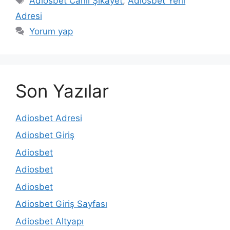
Adiosbet Canlı Şikayet
,
Adiosbet Yeni
Adresi
Yorum yap
Son Yazılar
Adiosbet Adresi
Adiosbet Giriş
Adiosbet
Adiosbet
Adiosbet
Adiosbet Giriş Sayfası
Adiosbet Altyapı