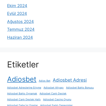
Ekim 2024
Eylül 2024
Ağustos 2024
Temmuz 2024
Haziran 2024
Etiketler
Adiosbet
Adiosbet Adresi
Adios Bet
Adiosbet Adreslerine Erişme
Adiosbet Altyapı
Adiosbet Bahis Bonusu
Adiosbet Bahis Oynamak
Adiosbet Canlı Destek
Adiosbet Canlı Destek Hattı
Adiosbet Casino Oyunu
Adiosbet Daha İyi Oranlar
Adiosbet Farklı Deneyimler